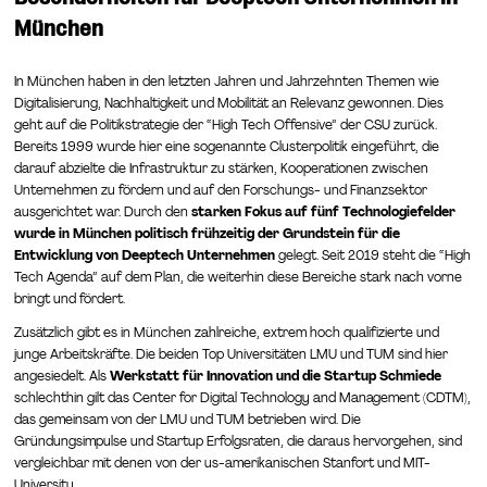
München
In München haben in den letzten Jahren und Jahrzehnten Themen wie
Digitalisierung, Nachhaltigkeit und Mobilität an Relevanz gewonnen. Dies
geht auf die Politikstrategie der “High Tech Offensive” der CSU zurück.
Bereits 1999 wurde hier eine sogenannte Clusterpolitik eingeführt, die
darauf abzielte die Infrastruktur zu stärken, Kooperationen zwischen
Unternehmen zu fördern und auf den Forschungs- und Finanzsektor
ausgerichtet war. Durch den
starken Fokus auf fünf Technologiefelder
wurde in München politisch frühzeitig der Grundstein für die
Entwicklung von Deeptech Unternehmen
gelegt. Seit 2019 steht die “High
Tech Agenda” auf dem Plan, die weiterhin diese Bereiche stark nach vorne
bringt und fördert.
Zusätzlich gibt es in München zahlreiche, extrem hoch qualifizierte und
junge Arbeitskräfte. Die beiden Top Universitäten LMU und TUM sind hier
angesiedelt. Als
Werkstatt für Innovation und die Startup Schmiede
schlechthin gilt das Center for Digital Technology and Management (CDTM),
das gemeinsam von der LMU und TUM betrieben wird. Die
Gründungsimpulse und Startup Erfolgsraten, die daraus hervorgehen, sind
vergleichbar mit denen von der us-amerikanischen Stanfort und MIT-
University.