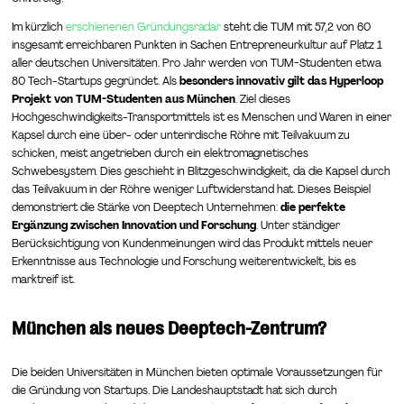
Im kürzlich
erschienenen Gründungsradar
steht die TUM mit 57,2 von 60
insgesamt erreichbaren Punkten in Sachen Entrepreneurkultur auf Platz 1
aller deutschen Universitäten. Pro Jahr werden von TUM-Studenten etwa
80 Tech-Startups gegründet. Als
besonders innovativ gilt das Hyperloop
Projekt von TUM-Studenten aus München
. Ziel dieses
Hochgeschwindigkeits-Transportmittels ist es Menschen und Waren in einer
Kapsel durch eine über- oder unterirdische Röhre mit Teilvakuum zu
schicken, meist angetrieben durch ein elektromagnetisches
Schwebesystem. Dies geschieht in Blitzgeschwindigkeit, da die Kapsel durch
das Teilvakuum in der Röhre weniger Luftwiderstand hat. Dieses Beispiel
demonstriert die Stärke von Deeptech Unternehmen:
die perfekte
Ergänzung zwischen Innovation und Forschung
. Unter ständiger
Berücksichtigung von Kundenmeinungen wird das Produkt mittels neuer
Erkenntnisse aus Technologie und Forschung weiterentwickelt, bis es
marktreif ist.
München als neues Deeptech-Zentrum?
Die beiden Universitäten in München bieten optimale Voraussetzungen für
die Gründung von Startups. Die Landeshauptstadt hat sich durch