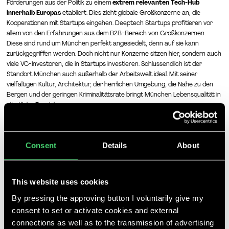
Förderungen aus der Politik zu einem
extrem relevanten Tech-Hub
innerhalb Europas
etabliert. Dies zieht globale Großkonzerne an, die
Kooperationen mit Startups eingehen. Deeptech Startups profitieren vor
allem von den Erfahrungen aus dem B2B-Bereich von Großkonzernen.
Diese sind rund um München perfekt angesiedelt, denn auf sie kann
zurückgegriffen werden. Doch nicht nur Konzerne sitzen hier, sondern auch
viele VC-Investoren, die in Startups investieren. Schlussendlich ist der
Standort München auch außerhalb der Arbeitswelt ideal. Mit seiner
vielfältigen Kultur, Architektur, der herrlichen Umgebung, die Nähe zu den
Bergen und der geringen Kriminalitätsrate bringt München Lebensqualität in
sämtliche Bereiche.
Auch viele der Startups, mit denen wir in den letzten Monaten
zusammengearbeitet haben, schätzen München sehr. Ob im Bereich der
Teleklinic, der Mobility oder innerhalb von IoT und Luftfahrt - als
Startup
Consent
Details
About
Personalvermittlung
haben wir gemeinsam mit unseren Kunden den perfect
match gefunden
und so unseren Teil dazu beigetragen, dass München
das ganz besondere Isar Valley
ist und bleibt.
This website uses cookies
By pressing the approving button I voluntarily give my
consent to set or activate cookies and external
connections as well as to the transmission of advertising