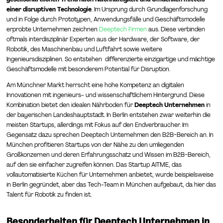
einer disruptiven Technologie
. Im Ursprung durch Grundlagenforschung
und in Folge durch Prototypen, Anwendungsfälle und Geschäftsmodelle
erprobte Unternehmen zeichnen
Deeptech Firmen
aus. Diese verbinden
oftmals interdisziplinär Experten aus der Hardware, der Software, der
Robotik, des Maschinenbau und Luftfahrt sowie weitere
Ingenieursdisziplinen. So entstehen differenzierte einzigartige und mächtige
Geschäftsmodelle mit besonderem Potential für Disruption.
Am Münchner Markt herrscht eine hohe Kompetenz an digitalen
Innovationen mit ingenieurs- und wissenschaftlichem Hintergrund. Diese
Kombination bietet den idealen Nährboden für
Deeptech Unternehmen
in
der bayerischen Landeshauptstadt. In Berlin entstehen zwar weiterhin die
meisten Startups, allerdings mit Fokus auf den Endverbraucher. Im
Gegensatz dazu sprechen Deeptech Unternehmen den B2B-Bereich an. In
München profitieren Startups von der Nähe zu den umliegenden
Großkonzernen und deren Erfahrungsschatz und Wissen im B2B-Bereich,
auf den sie einfacher zugreifen können. Das Startup AITME, das
vollautomatisierte Küchen für Unternehmen anbietet, wurde beispielsweise
in Berlin gegründet, aber das Tech-Team in München aufgebaut, da hier das
Talent für Robotik zu finden ist.
Besonderheiten für Deeptech Unternehmen in