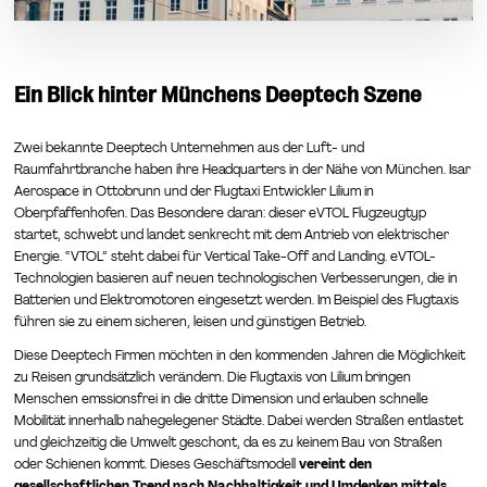
Ein Blick hinter Münchens Deeptech Szene
Zwei bekannte Deeptech Unternehmen aus der Luft- und
Raumfahrtbranche haben ihre Headquarters in der Nähe von München. Isar
Aerospace in Ottobrunn und der Flugtaxi Entwickler Lilium in
Oberpfaffenhofen. Das Besondere daran: dieser eVTOL Flugzeugtyp
startet, schwebt und landet senkrecht mit dem Antrieb von elektrischer
Energie. “VTOL” steht dabei für Vertical Take-Off and Landing. eVTOL-
Technologien basieren auf neuen technologischen Verbesserungen, die in
Batterien und Elektromotoren eingesetzt werden. Im Beispiel des Flugtaxis
führen sie zu einem sicheren, leisen und günstigen Betrieb.
Diese Deeptech Firmen möchten in den kommenden Jahren die Möglichkeit
zu Reisen grundsätzlich verändern. Die Flugtaxis von Lilium bringen
Menschen emssionsfrei in die dritte Dimension und erlauben schnelle
Mobilität innerhalb nahegelegener Städte. Dabei werden Straßen entlastet
und gleichzeitig die Umwelt geschont, da es zu keinem Bau von Straßen
oder Schienen kommt. Dieses Geschäftsmodell
vereint den
gesellschaftlichen Trend nach Nachhaltigkeit und Umdenken mittels