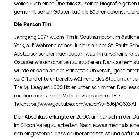
wollen Euch einen Überblick zu seiner Biografie geben
gerne mit seinen Gästen tut) die Bücher dekonstruiere
Die Person Tim
Jahrgang 1977 wuchs Tim in Southampton, im östlichen
York, auf. Während seines Juniors an der St. Paul’s Scho
Austauschschüler nach Japan, was ihn anscheinend d
Ostasienwissenschaften zu studieren. Dank seinem 
wurde er dann an der Princeton University genommen
veröffentlichte er bereits während des Studium, unt
The Ivy League”. 1999 litt er unter schlimmen Depressi
rauskommen konnte. Mehr dazu in seinem TED
Talk:https://www.youtube.com/watch?v=5J6jAC6XxAI
Den Abschluss erlangte er 2000, um danach in der 
im Silicon Valley zu arbeiten. Nach etwas mehr als ei
sich eingestehen, dass er überarbeitet ist und dafür a