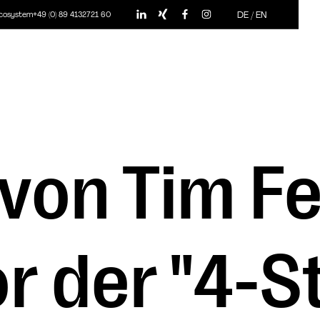
DE
/
EN
ecosystem
+49 (0) 89 4132721 60
von Tim Fe
r der "4-S