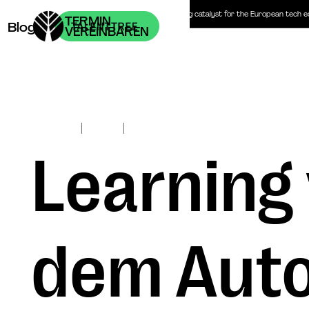
Headhunter | Personalberatung | The recruiting catalyst for the European tech 
TERMIN
Blog
VEREINBAREN
|
|
Jul 20, 2018
Mindset
Learning 
dem Auto