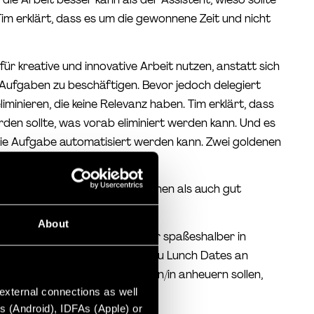
Tim erklärt, dass es um die gewonnene Zeit und nicht
für kreative und innovative Arbeit nutzen, anstatt sich
en Aufgaben zu beschäftigen. Bevor jedoch delegiert
liminieren, die keine Relevanz haben. Tim erklärt, dass
den sollte, was vorab eliminiert werden kann. Und es
 die Aufgabe automatisiert werden kann. Zwei goldenen
e muss sowohl Zeit beanspruchen als auch gut
About
llen jemanden engagieren, der spaßeshalber in
rge persönliche Einladungen zu Lunch Dates an
nt, dass wir eine/n Assistenten/in anheuern sollen,
 external connections as well
Moment keine/n brauchen.
s (Android), IDFAs (Apple) or