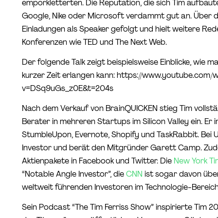
emporkletterten. Die Reputation, die sich Tim aufbau
Google, Nike oder Microsoft verdammt gut an. Über di
Einladungen als Speaker gefolgt und hielt weitere Red
Konferenzen wie TED und The Next Web.
Der folgende Talk zeigt beispielsweise Einblicke, wie m
kurzer Zeit erlangen kann: https://www.youtube.com/
v=DSq9uGs_z0E&t=204s
Nach dem Verkauf von BrainQUICKEN stieg Tim vollstä
Berater in mehreren Startups im Silicon Valley ein. Er in
StumbleUpon, Evernote, Shopify und TaskRabbit. Bei U
Investor und berät den Mitgründer Garett Camp. Zude
Aktienpakete in Facebook und Twitter. Die
New York Ti
“Notable Angle Investor”, die
CNN
ist sogar davon übe
weltweit führenden Investoren im Technologie-Bereich 
Sein Podcast “The Tim Ferriss Show” inspirierte Tim 20