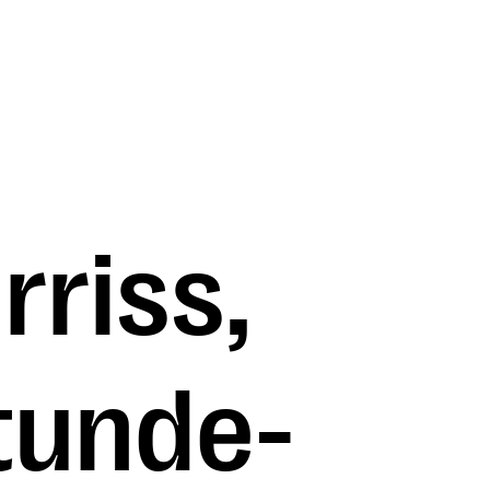
rriss,
tunde-