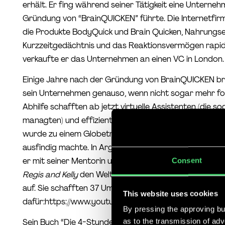
erhält. Er fing während seiner Tätigkeit eine Unterne
Gründung von “BrainQUICKEN” führte. Die Internetfirm
die Produkte BodyQuick und Brain Quicken, Nahrungse
Kurzzeitgedächtnis und das Reaktionsvermögen rapide
verkaufte er das Unternehmen an einen VC in London.
Einige Jahre nach der Gründung von BrainQUICKEN br
sein Unternehmen genauso, wenn nicht sogar mehr ford
Abhilfe schafften ab jetzt virtuelle Assistenten (die s
managten) und effizientere Arbeitsweisen zur Bewältig
wurde zu einem Globetrotter, der am Anfang seine Wu
ausfindig machte. In Argentinien fand er dann die Lie
er mit seiner Mentorin und Partnerin Alicia Monti in
Consent
Regis and Kelly
den Weltrekord für die meisten Tango-
auf. Sie schafften 37 Umdrehungen. Der Beweis
This website uses cookies
dafür:https://www.youtube.com/watch?v=H9pWKB2D
By pressing the approving but
as to the transmission of ad
Sein Buch “Die 4-Stunden-Woche” veröffentlichte Tim