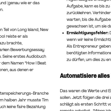
 und (genau wie er das
Aufgabe, kann es bis zu 
n.
zurückkehren. Verhinder
warten, bis die Aufgabe
gewachsen ist, um sie d
 Teil von Long Island, New
Ermächtigungsfehler:
D
ol reiste er als
wenn wir keine Ermächti
azu brachte,
Als Entrepreneur geben 
starken Bewerbungsessay
benötigten Informatione
. Seine erstes Audiobuch
zu dürfen, um dies zu e
er dem Namen “How I Beat
onen, aus denen er
Automatisiere alles
Das waren die Werte und E
Datenspeicherungs-Branche
sollen. Jetzt folgen die dre
nem halben Jahr musste Tim
schlägt als ersten Schritt v
uch keine faire Bezahlung
remote arbeitet. “Wenn ich 