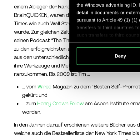
the Windows advertising ID. I
einem Ableger der Random House Group. Die letzten J
detail in documents or extern
BrainQUICKEN, waren die Basis für das Buch. Es wurd
pursuant to Article 49 (1) (1
Times wie auch Wall Street Journal Bestseller, das in
transfers to third countries 
wurde. Zur gleichen Zeit startete er seinen
Blog
. Diese
such transfers to third coun
seinen Podcast “The Tim Ferriss Show”, der heute mit
or other entities that are not
zu den erfolgreichsten auf iTunes zählt. Tim dekonstr
criteria, and that involve sig
Deny
aus den unterschiedlichsten Bereichen (Investement, Te
because of Section 702 FISA
explicit consent, I was aware
ihre Werkzeuge und Methoden, wie Morgenroutinen 
subjects rights may not be en
ranzukommen. Bis 2009 ist Tim …
… vom
Wired
Magazin zu dem “Besten Self-Promo
gekürt und
… zum
Henry Crown Fellow
am Aspen Institute ern
worden.
In den Jahren darauf erschienen weitere Bücher aus 
welche auch die Bestsellerliste der New York Times bis 