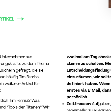
RTIKEL
 Unternehmer aus
zweimal am Tag checke
hrungskräfte zu dem Thema
stumm zu schalten. Mee
üchern gefragt, die sie
Entscheidungsfindung 
an häufig Tim Ferriss’
einzuräumen, wir sollt
n weiterer Artikel für
definiert haben. Wenn 
.
erstes via E-Mail, dan
persönlich.
tlich Tim Ferriss? Was
Zeitfresser:
Aufgaben, d
nd “Tools der Titanen”?Wir
regelmäßig zu erledigen