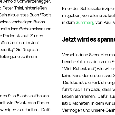
wie Arnold Schwarzenegger,
eter Thiel, hinterließen
Einer der Schlüsselprinzipie
Sein aktuellstes Buch “Tools
mitgeben, von alleine zu la
seines vorherigen Buchs.
in dem
Summary
von Paul M
traits ihre Geheimnisse und
ne Podcasts auf. Zu den
Jetzt wird es spann
nlichkeiten. Im Juni
ecurity” Gefängnis in
Verschiedene Szenarien mac
i Gefangene zu ihrem
beschreibt dies durch die F
“Mini-Ruhestand”, wie wir 
keine Fans der ersten zwei 
Die Idee ist die Fortführun
führt nach Tim dazu, dass w
s des 9 to 5 Jobs aufbauen
Leben eliminieren. Dafür su
eit wie Privatleben finden
ist) 6 Monaten, in dem wir 
n weniger zu arbeiten. Dafür
Vermögen und unsere Cash F