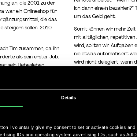
hmung an, die 2001 zu der
ich dann eine/n bezahlen?” 
a war ein Onlineshop für
um das Geld geht.
rgänzungsmittel, die das
 steigern sollen. 2010
Somit können wir mehr Zeit 
mit alltäglichen, repetitiv
wird, sollten wir Aufgaben e
ach Tim zusammen, da ihn
nie etwas automatisiert wer
erte als sein erster Job.
wird nicht delegiert, wenn
ogar sein Liebesleben
Regeln zu dem Thema
ung seiner E-Mails. Er
rzeln in Skandinavien
#1 Jede delegierte Aufgab
be zum Tango. 2006 stellte
definiert sein.
 der Morgenshow
Live with
Details
#2 Habe Spaß damit. Wir so
Drehungen in einer Minute
unserem Auftrag als Concie
Freunde verschickt. Tim beto
23k
ton I voluntarily give my consent to set or activate cookies and
auch wenn wir just in dem 
vertising IDs and operating system advertising IDs, such as AdID
 mit dem Verlag Crown,