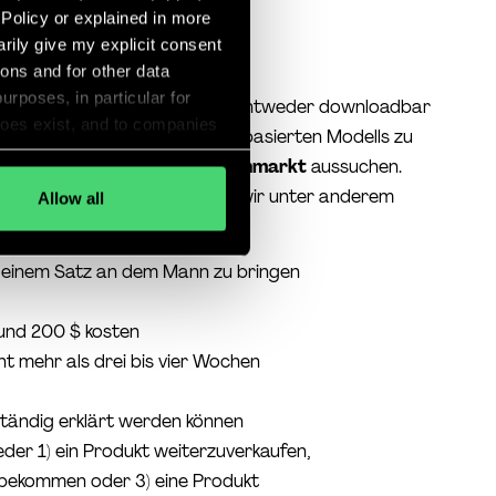
 Policy or explained in more
ktes/Produkts
arily give my explicit consent
ions and for other data
urposes, in particular for
 Produkt zu verkaufen. Es muss entweder downloadbar
does exist, and to companies
 Limitierung eines auf Stunden basierten Modells zu
ification or other accession
 wir nach Tim uns einen
Nischenmarkt
aussuchen.
my personal data (e.g.,
rainstorm
angesagt, in dem wir unter anderem
Allow all
 giving my voluntary and
llen:
countries and that my data
out cookies
"
n einem Satz an dem Mann zu bringen
 und 200 $ kosten
ht mehr als drei bis vier Wochen
lständig erklärt werden können
der 1) ein Produkt weiterzuverkaufen,
u bekommen oder 3) eine Produkt