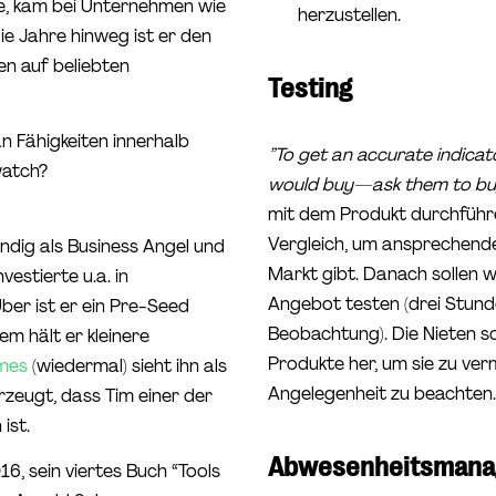
te, kam bei Unternehmen wie
herzustellen.
e Jahre hinweg ist er den
en auf beliebten
Testing
an Fähigkeiten innerhalb
”To get an accurate indicato
watch?
would buy—ask them to buy
mit dem Produkt durchführe
Vergleich, um ansprechende
ndig als Business Angel und
Markt gibt. Danach sollen 
vestierte u.a. in
Angebot testen (drei Stund
ber ist er ein Pre-Seed
Beobachtung). Die Nieten so
m hält er kleinere
Produkte her, um sie zu ver
mes
(wiedermal) sieht ihn als
Angelegenheit zu beachten.
rzeugt, dass Tim einer der
ist.
Abwesenheitsman
16, sein viertes Buch “Tools