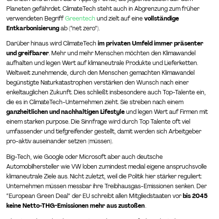
Planeten gefährdet. ClimateTech steht auch in Abgrenzung zum früher
verwendeten Begriff
Greentech
und zielt auf eine
vollständige
Entkarbonisierung
ab (“net zero”).
Darüber hinaus wird ClimateTech
im privaten Umfeld immer präsenter
und greifbarer
. Mehr und mehr Menschen möchten den Klimawandel
aufhalten und legen Wert auf klimaneutrale Produkte und Lieferketten.
Weltweit zunehmende, durch den Menschen gemachten Klimawandel
begünstigte Naturkatastrophen verstärken den Wunsch nach einer
enkeltauglichen Zukunft. Dies schließt insbesondere auch Top-Talente ein,
die es in ClimateTech-Unternehmen zieht. Sie streben nach einem
ganzheitlichen und nachhaltigen Lifestyle
und legen Wert auf Firmen mit
einem starken purpose. Die Sinnfrage wird durch Top Talente oft viel
umfassender und tiefgreifender gestellt, damit werden sich Arbeitgeber
pro-aktiv auseinander setzen (müssen).
Big-Tech, wie Google oder Microsoft aber auch deutsche
Automobilhersteller wie VW loben zumindest medial eigene anspruchsvolle
klimaneutrale Ziele aus. Nicht zuletzt, weil die Politik hier stärker reguliert:
Unternehmen müssen messbar ihre Treibhausgas-Emissionen senken. Der
“European Green Deal” der EU schreibt allen Mitgliedstaaten vor
bis 2045
keine Netto-THG-Emissionen mehr aus zustoßen
.