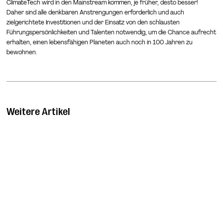
ClimateTech wird in den Mainstream kommen, je früher, desto besser!
Daher sind alle denkbaren Anstrengungen erforderlich und auch
zielgerichtete Investitionen und der Einsatz von den schlausten
Führungspersönlichkeiten und Talenten notwendig, um die Chance aufrecht
erhalten, einen lebensfähigen Planeten auch noch in 100 Jahren zu
bewohnen.
Weitere Artikel
Batteriespeicher und ihre Technologien
Jul 8, 2023
|
ClimateTech
|
Batteriespeicher sind unabhängige Systeme, die überschüssige
Energie zur späteren Nutzung speichern. Der überschüssige Strom
wird nicht in das öffentliche Netz zurückgespeist, sondern
gespeichert und zu einem späteren Zeitpunkt genutzt. Es gibt