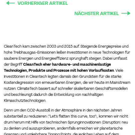
VORHERIGER ARTIKEL
NÄCHSTER ARTIKEL
CleanTech kam zwischen 2003 und 2015 auf. Steigende Energiepreise und
hohe Treibhausgas-Emissionen ließen Investitionen in neue Technologien für
saubere Energien und Energieeffizienz sprunghaft steigen. Dabei umfasst
der Begriff
CleanTech eher hardware- und maschinenlastige
Technologien, Produkte und Prozesse mit hohen Vorlaufkosten
. Viele
Investitionen in Cleantech legten damals den Grundstein für die starke
Kostendegression von erneuerbaren Energien, die wir heute im Mainstream
nutzen. ClimateTech basiert auf schneller skalierbaren Geschäftsmodellen
und beschleunigt dadurch die Entwicklung von nachhaltigen
Klimaschutztechnologien.
Denn um den CO2-Ausstoß in der Atmosphäre in den nächsten Jahren
substantiell zu reduzieren (“Let’s flatten this curve, too”), kommen wir nicht
drum herum mit Hilfe von technischen Sprunginnovationen (Disruption) neu
zu denken und auszuprobieren, andernfalls erreichen wir planetarische
Grenzen und umkehrbare Tipping Points, die jegliches Leben auf dem