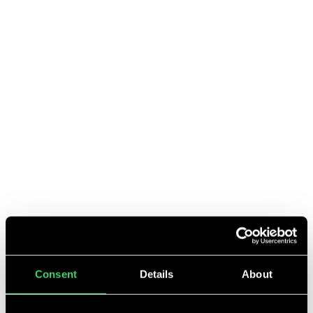
verschiedene Arten von Batteriespeichersysteme auf dem Markt.
MEHR LESEN
ClimateTech Unternehmen und ihre Technologien
Apr 25, 2023
|
|
Die klimapolitischen Entscheidungen in den nächsten Jahren
entscheiden darüber, welche Zukunft wir erleben werden. Der
menschliche Einfluss auf die Umwelt hat zu einer Erwärmung von
Atmosphäre, Ozeanen und Ländern geführt.
MEHR LESEN
Consent
Details
About
Inflation Reduction Act: Wie verändert sich die deutsche
Climate- und Deep-Tech Startup Landschaft?