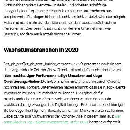
Ortsunabhängigkeit. Remote-Einstellen und Arbeiten schafft die
Gelegenheit an Top Talente heranzukommen, die Unternehmen aus
beispielsweise Randlagen bisher schlecht erreichten. Jetzt wird das möglich.
Es kommt nicht mehr auf den Standort, sondern ausschließlich auf die
Personen an. Dies beeinflusst nicht nur kleinere Unternehmen, wie
Startups, sondern auch mittelständische Firmen.
Wachstumsbranchen in 2020
[/et_pb_text][et_pb_text _builder_version="3.12.2"]Spätestens nach diesem
Jahr zeigt sich: die Zeit der Show-Talente ist vorbei. Gesucht sind jetzt vor
allem
nachhaltiger Performer, mutige Umsetzer und kluge
Orientierungs-Geber
. Die E-Commerce-Branche wurde durch Corona
nochmals neu sortiert. Unternehmen haben erkannt, dass sie in Top-Talente
investieren müssen, um mithalten zu können. Dies gilt auch für
mittelständische Unternehmen. Viele von ihnen wurden dieses Jahr
praktisch dazu gezwungen ihre Digitalisierungs-Prozesse zu beschleunigen.
Sie benötigen künftig mehr Spezialisten, um am Markt mithalten zu können.
Dabei zahlte sich Mut während der Corona-Krise in diesem Jahr aus:
wer
antizyklisch in Top-Talente investiert hat, ist für 2021
bestens aufgestellt.