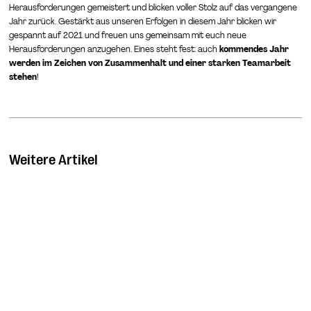
Herausforderungen gemeistert und blicken voller Stolz auf das vergangene
Jahr zurück. Gestärkt aus unseren Erfolgen in diesem Jahr blicken wir
gespannt auf 2021 und freuen uns gemeinsam mit euch neue
Herausforderungen anzugehen. Eines steht fest: auch
kommendes Jahr
werden im Zeichen von Zusammenhalt und einer starken Teamarbeit
stehen
!
Weitere Artikel
Batteriespeicher und ihre Technologien
Jul 8, 2023
|
ClimateTech
|
Batteriespeicher sind unabhängige Systeme, die überschüssige
Energie zur späteren Nutzung speichern. Der überschüssige Strom
wird nicht in das öffentliche Netz zurückgespeist, sondern
gespeichert und zu einem späteren Zeitpunkt genutzt. Es gibt