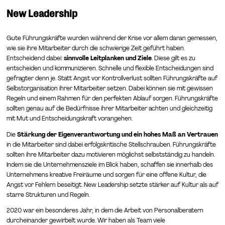
New Leadership
Gute Führungskräfte wurden während der Krise vor allem daran gemessen,
wie sie ihre Mitarbeiter durch die schwierige Zeit geführt haben.
Entscheidend dabei:
sinnvolle Leitplanken und Ziele
. Diese gilt es zu
entscheiden und kommunizieren. Schnelle und flexible Entscheidungen sind
gefragter denn je. Statt Angst vor Kontrollverlust sollten Führungskräfte auf
Selbstorganisation ihrer Mitarbeiter setzen. Dabei können sie mit gewissen
Regeln und einem Rahmen für den perfekten Ablauf sorgen. Führungskräfte
sollten genau auf die Bedürfnisse ihrer Mitarbeiter achten und gleichzeitig
mit Mut und Entscheidungskraft vorangehen.
Die
Stärkung der Eigenverantwortung und ein hohes Maß an Vertrauen
in die Mitarbeiter sind dabei erfolgskritische Stellschrauben. Führungskräfte
sollten ihre Mitarbeiter dazu motivieren möglichst selbstständig zu handeln.
Indem sie die Unternehmensziele im Blick haben, schaffen sie innerhalb des
Unternehmens kreative Freiräume und sorgen für eine offene Kultur, die
Angst vor Fehlern beseitigt. New Leadership setzte stärker auf Kultur als auf
starre Strukturen und Regeln.
2020 war ein besonderes Jahr, in dem die Arbeit von Personalberatern
durcheinander gewirbelt wurde. Wir haben als Team viele