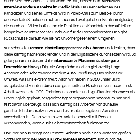
durch viele persönliche Details leichter fällt, bleiben beim
virtuellen
Interview andere Aspekte im Gedächtnis
. Das Kennenlernen des
Kandidaten und seines Umfelds wird in Video-Calls zum Beispiel durch
unerwartete Situationen auf ein anderes Level gehoben. Familienmitglieder,
die durch das Video laufen und die Reaktion des Kandidaten darauf liefern
beispielsweise interessante Eindrücke für die Personalberater. Dies gibt
Rückschlüsse darauf, wie sie mit Unvorhergesehenem umgehen.
Wir sehen die
Remote-Einstellungsprozesse als Chance
und denken, dass
diese künftig flächendeckender und in der Digitalszene durchsetzen wird. So
gelangen uns in diesem Jahr
interessante Placements über ganz
Deutschland
hinweg. Digitale Gespräche machen gleichzeitig lange
Anreisen oder Arbeitswege mit dem Auto überflüssig. Das schont die
Umwelt, was uns extrem freut. Auch wir haben in 2020 unser Büro
aufgelöst und konnten durch das ganzheitliche Etablieren von mobile-first-
Arbeitsweisen die CO2-Emissionen schneller und signifikanter einsparen als
ursprünglich geplant, bei gleichzeitigem organischem Wachstum. Wir sind
fest davon überzeugt, dass sich künftig das Arbeiten von zuhause
ganzheitlich durchsetzen wird und es nicht nur digitalen Vorreitern
vorbehalten ist. Denn: warum wertvolle Lebenszeit mit Pendeln
verschwenden, wenn auch Selbstbestimmtheit funktioniert?
Darüber hinaus bringt das Remote-Arbeiten noch einen weiteren großen
Vorteil mit sich:
Der Pool an Top-Talenten erweitert
sich durch die