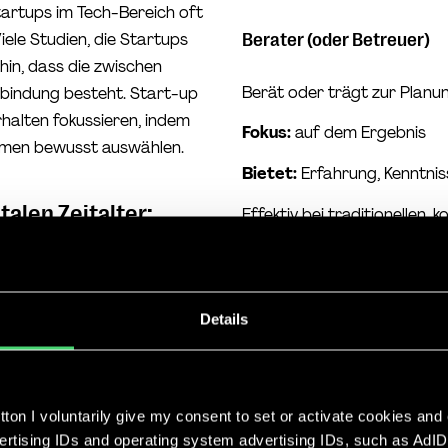
tartups im Tech-Bereich oft
Berater (oder Betreuer)
Viele Studien, die Startups
hin, dass die zwischen
Berät oder trägt zur Planu
rbindung besteht. Start-up
halten fokussieren, indem
Fokus:
auf dem Ergebnis
ehmen bewusst auswählen.
Bietet:
Erfahrung, Kenntni
talen Zeitalter:
Effektiv bei traditionellen,
Dieser Stil ist bekannt dafü
der sich vehement auf das 
eine Sache vom Kommandant
Details
ihrer Meinung fragt.
Wie diese Führungsstile am
Branche ab, – genau wie der
ton I voluntarily give my consent to set or activate cookies and
anpassen sollte. Das kann na
vertising IDs and operating system advertising IDs, such as AdID