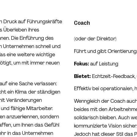
n Druck auf Führungskräfte
Coach
s Überleben ihres
nen. Die Einführung des
(oder der Direktor)
 im Unternehmen schnell und
Führt und gibt Orientierun
as eine weitere wichtige
nötigt, um mit immer neuen
Fokus:
auf Leistung
Bietet:
Echtzeit-Feedback,
uf eine Sache verlassen:
Effektiv bei operationalen,
cht ein Klima der ständigen
mit Veränderungen
Wenngleich der Coach auch d
und fähige Mitarbeiter.
beides mit den Arbeitnehmer
ngen anzuerkennen, sondern
solidarisch bleiben. Auch we
ffen, um ihnen das Gefühl
kommunizierte Vision sicher
mehr in das Unternehmen
Jedoch hat dieser Stil das P