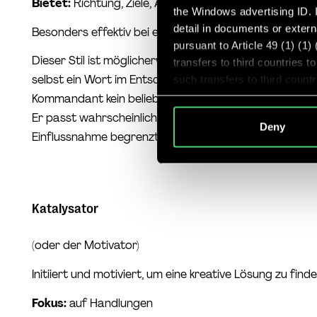
Bietet:
Richtung, Ziele, Anerkennung, Geschwindigkeit
the Windows advertising ID. I
detail in documents or extern
Besonders effektiv bei erfahrenen, selbstorganisiert
pursuant to Article 49 (1) (1
Dieser Stil ist möglicherweise weniger effektiv bei Ar
transfers to third countries 
selbst ein Wort im Entscheidungsprozess mitreden mö
such transfers to third coun
or other entities that are not
Kommandant kein beliebter Führungsansatz, der auch 
criteria, and that involve sig
Er passt wahrscheinlich besser in die Fertigungsindust
Deny
because of Section 702 FISA
Einflussnahme begrenzter sind.
explicit consent, I was aware
subjects rights may not be en
Katalysator
(oder der Motivator)
Initiiert und motiviert, um eine kreative Lösung zu find
Fokus:
auf Handlungen