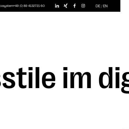
DE
/
EN
ecosystem
+49 (0) 89 4132721 60
tile im di