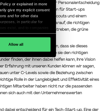
g davon, Führungsstile bei einer Personalentscheidung
 Policy or explained in more
ir geeignete C-Level Kandidaten für Start-ups
arily give my explicit consent
ezialisierten Team von Talent Scouts und einem
ions and for other data
urposes, in particular for
rozess, fokussieren wir uns darauf, die richtigen
does exist, and to companies
ups auszuwählen, die danach streben, die grüne
ification or other accession
chen zu revolutionieren.
my personal data (e.g.,
Allow all
Gründern darauf angesprochen, dass sie dieses
 giving my voluntary and
countries and that my data
haben, aber nicht wissen, wie sie den richtigen
out cookies
"
nder finden, der ihnen dabei helfen kann, ihre Vision
er Erfahrung mit unseren Kunden können wir sagen,
rauen unter C-Levels sowie die Beziehung zwischen
htige Rolle in der Langlebigkeit und Effektivität eines
chtigen Mitarbeiter haben nicht nur die passenden
önnen sich auch mit den Unternehmenswerten
nd dabei entscheidend für ein Tech-Start-up. Eine der