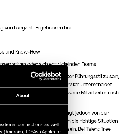
ng von Langzeit-Ergebnissen bei
sse und Know-How
 konservativen oder sich entwickelnden Teams
r, ein extrem aufgabenorientierter Führungsstil zu sein,
Endergebnis fokussiert. Den Berater unterscheidet
, und zwar, dass der Berater seine Mitarbeiter nach
About
 besten eingesetzt werden, hängt jedoch von der
 benötigte Führungsstil sich an die richtige Situation
 external connections as well
türlich eine knifflige Aufgabe sein. Bei Talent Tree
s (Android), IDFAs (Apple) or