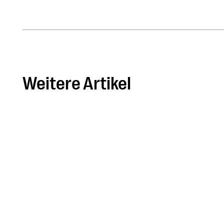
Weitere Artikel
Batteriespeicher und ihre
Technologien
Jul 8, 2023
|
ClimateTech
|
Batteriespeicher sind unabhängige Systeme,
die überschüssige Energie zur späteren