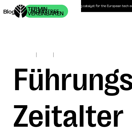
Headhunter | Personalberatung | The recruiting catalyst for the European tech 
TERMIN
Blog
VEREINBAREN
|
|
Nov 10, 2017
Insights
Julian von Blücher
Führungss
Zeitalter