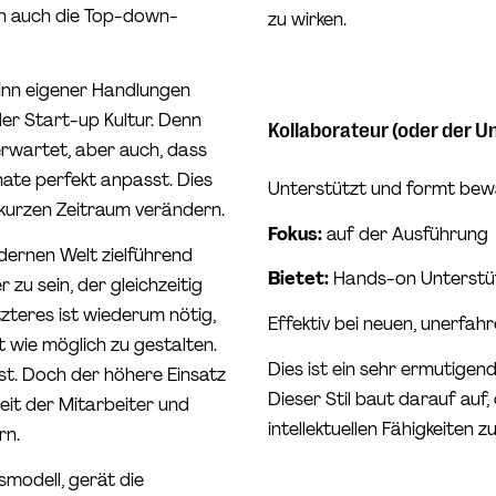
ich auch die Top-down-
zu wirken.
inn eigener Handlungen
der Start-up Kultur. Denn
Kollaborateur (oder der U
erwartet, aber auch, dass
nate perfekt anpasst. Dies
Unterstützt und formt be
m kurzen Zeitraum verändern.
Fokus:
auf der Ausführung
odernen Welt zielführend
Bietet:
Hands-on Unterstüt
 zu sein, der gleichzeitig
tzteres ist wiederum nötig,
Effektiv bei neuen, unerfa
 wie möglich zu gestalten.
Dies ist ein sehr ermutigen
st. Doch der höhere Einsatz
Dieser Stil baut darauf auf
heit der Mitarbeiter und
intellektuellen Fähigkeiten z
rn.
modell, gerät die