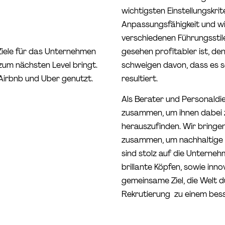
wichtigsten Einstellungskri
Anpassungsfähigkeit und wi
verschiedenen Führungsstile
 Ziele für das Unternehmen
gesehen profitabler ist, de
zum nächsten Level bringt.
schweigen davon, dass es sc
Airbnb und Uber genutzt.
resultiert.
Als Berater und Personaldie
zusammen, um ihnen dabei z
herauszufinden. Wir bringe
zusammen, um nachhaltige 
sind stolz auf die Unterneh
brillante Köpfen, sowie inn
gemeinsame Ziel, die Welt 
Rekrutierung zu einem bess