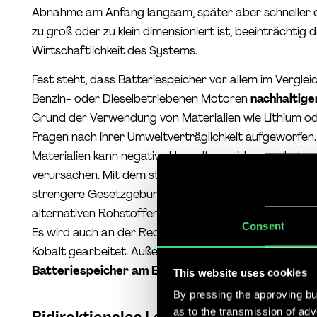
Abnahme am Anfang langsam, später aber schneller e
zu groß oder zu klein dimensioniert ist, beeinträchtig d
Wirtschaftlichkeit des Systems.
Fest steht, dass Batteriespeicher vor allem im Vergl
Benzin- oder Dieselbetriebenen Motoren
nachhaltige
Grund der Verwendung von Materialien wie Lithium o
Fragen nach ihrer Umweltverträglichkeit aufgeworfen
Materialien kann negative Umweltauswirkungen haben
verursachen. Mit dem steigenden Bedarf an E-Autos
strengere Gesetzgebungen, besseres Recycling und d
alternativen Rohstoffen dringend benötigt und auch t
Consent
Es wird auch an der Reduzierung der benötigten Mate
Kobalt gearbeitet. Außerdem ist es wahrscheinlich, d
Batteriespeicher am Ende ihrer Lebensdauer recy
This website uses cookies
By pressing the approving but
as to the transmission of ad