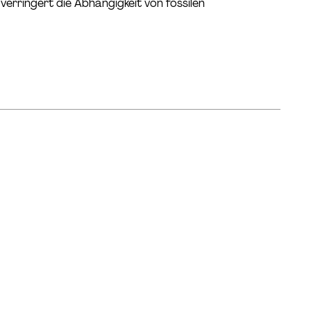
erringert die Abhängigkeit von fossilen
Mit erfolgreichem Talent
Management den “War of Talents”
gewinnen