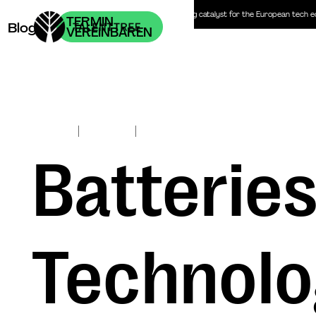
Headhunter | Personalberatung | The recruiting catalyst for the European tech 
TERMIN
Blog
VEREINBAREN
|
|
Jul 8, 2023
ClimateTech
Batteries
Technolo