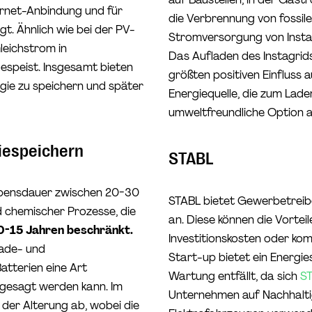
ernet-Anbindung und für
die Verbrennung von fossil
t. Ähnlich wie bei der PV-
Stromversorgung von Instagr
leichstrom in
Das Aufladen des Instagri
speist. Insgesamt bieten
größten positiven Einfluss 
gie zu speichern und später
Energiequelle, die zum Lade
umweltfreundliche Option a
riespeichern
STABL
Lebensdauer zwischen 20-30
STABL bietet Gewerbetreibe
d chemischer Prozesse, die
an. Diese können die Vortei
0-15 Jahren beschränkt.
Investitionskosten oder ko
ade- und
Start-up bietet ein Energi
atterien eine Art
Wartung entfällt, da sich
S
sgesagt werden kann. Im
Unternehmen auf Nachhaltig
 der Alterung ab, wobei die