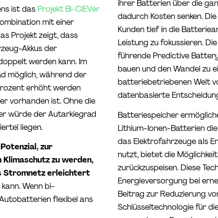
ihrer Batterien über die g
ns ist das
Projekt Bi-ClEVer
dadurch Kosten senken. Die
Kombination mit einer
Kunden tief in die Batterie
s Projekt zeigt, dass
Leistung zu fokussieren. Di
hrzeug-Akkus der
führende Predictive Batter
doppelt werden kann. Im
bauen und den Wandel zu e
ad möglich, während der
batteriebetriebenen Welt 
Prozent erhöht werden
datenbasierte Entscheidung
her vorhanden ist. Ohne die
her würde der Autarkiegrad
Batteriespeicher ermöglich
rtel liegen.
Lithium-Ionen-Batterien die 
das Elektrofahrzeuge als E
Potenzial, zur
nutzt, bietet die Möglichkei
n Klimaschutz zu werden,
zurückzuspeisen. Diese Tech
s Stromnetz erleichtert
Energieversorgung bei ern
 kann. Wenn bi-
Beitrag zur Reduzierung von
 Autobatterien flexibel ans
Schlüsseltechnologie für die 