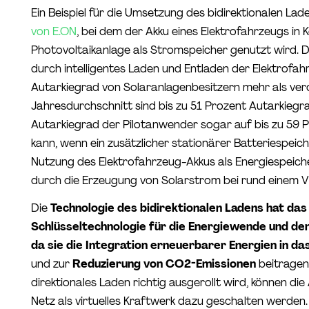
Ein Beispiel für die Umsetzung des bidirektionalen Lade
von E.ON
, bei dem der Akku eines Elektrofahrzeugs in 
Photovoltaikanlage als Stromspeicher genutzt wird. Da
durch intelligentes Laden und Entladen der Elektrofa
Autarkiegrad von Solaranlagenbesitzern mehr als ver
Jahresdurchschnitt sind bis zu 51 Prozent Autarkiegr
Autarkiegrad der Pilotanwender sogar auf bis zu 59 
kann, wenn ein zusätzlicher stationärer Batteriespeic
Nutzung des Elektrofahrzeug-Akkus als Energiespeic
durch die Erzeugung von Solarstrom bei rund einem Vie
Die
Technologie des bidirektionalen Ladens hat das 
Schlüsseltechnologie für die Energiewende und de
da sie die Integration erneuerbarer Energien in da
und zur
Reduzierung von CO2-Emissionen
beitragen
direktionales Laden richtig ausgerollt wird, können die
Netz als virtuelles Kraftwerk dazu geschalten werden.