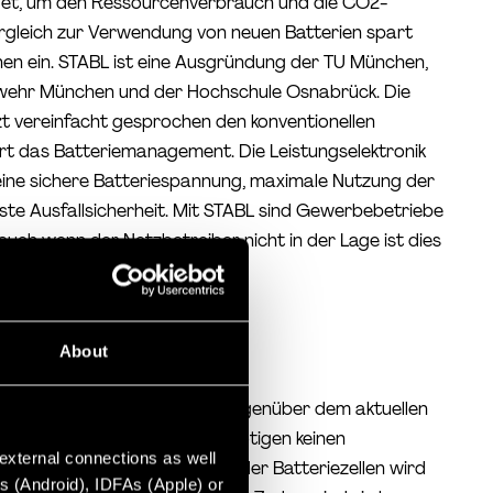
et, um den Ressourcenverbrauch und die CO2-
ergleich zur Verwendung von neuen Batterien spart
en ein. STABL ist eine Ausgründung der TU München,
swehr München und der Hochschule Osnabrück. Die
zt vereinfacht gesprochen den konventionellen
rt das Batteriemanagement. Die Leistungselektronik
 eine sichere Batteriespannung, maximale Nutzung der
ste Ausfallsicherheit. Mit STABL sind Gewerbebetriebe
uch wenn der Netzbetreiber nicht in der Lage ist dies
About
uen IP einen starken Vorteil gegenüber dem aktuellen
 schwarzstart-fähig und benötigen keinen
 external connections as well
telligente, digitale Steuerung der Batteriezellen wird
s (Android), IDFAs (Apple) or