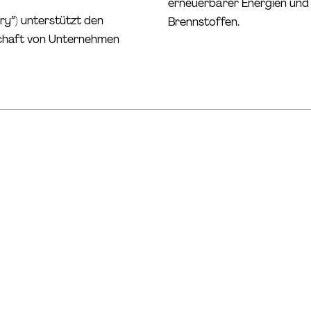
erneuerbarer Energien und v
ry”) unterstützt den
Brennstoffen.
tschaft von Unternehmen
Inflation Reduction Act: Wie
verändert sich die deutsche
Climate- und Deep-Tech Startup