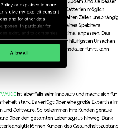
Wechselspannung umgewandelt. Zudem sind sie besser
 Policy or explained in more
 und damit auch Megastorage Batterien möglich
arily give my explicit consent
 SAX-Schaltung können die einzelnen Zellen unabhängig
ions and for other data
en Ladungszustand innerhalb eines Speichers
urposes, in particular for
 nachträglichen Erweiterung optimal anpassen. Das
does exist, and to companies
ification or other accession
n Ladung, das derzeit eine der häufigsten Ursachen
my personal data (e.g.,
chern ist und zu verkürzter Lebensdauer führt, kann
Allow all
 giving my voluntary and
rden.
countries and that my data
out cookies
"
TWAICE
ist ebenfalls sehr innovativ und macht sich für
freiheit stark. Es verfügt über eine große Expertise im
en und Software. So bekommen ihre Kunden genaue
ustand über den gesamten Lebenszyklus hinweg. Dank
tterieanalytik können Kunden des Gesundheitszustand