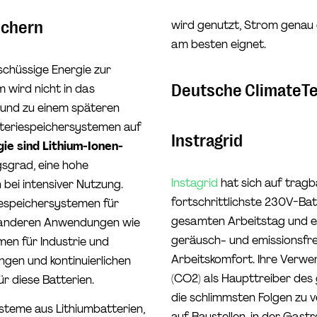
ichern
wird genutzt, Strom genau 
am besten eignet.
schüssige Energie zur
Deutsche ClimateTe
 wird nicht in das
 und zu einem späteren
tteriespeichersystemen auf
Instragrid
ie sind Lithium-Ionen-
gsgrad, eine hohe
Instagrid
hat sich auf tragba
 bei intensiver Nutzung.
fortschrittlichste 230V-Bat
giespeichersystemen für
gesamten Arbeitstag und erh
n anderen Anwendungen wie
geräusch- und emissionsfr
en für Industrie und
Arbeitskomfort. Ihre Verwe
gen und kontinuierlichen
(CO2) als Haupttreiber des
ür diese Batterien.
die schlimmsten Folgen zu 
teme aus Lithiumbatterien,
auf Baustellen, in der Gas