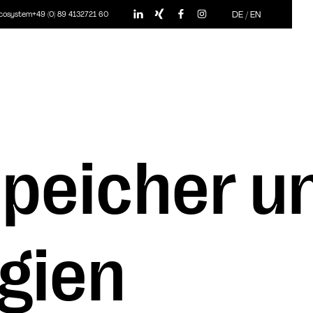
DE
/
EN
ecosystem
+49 (0) 89 4132721 60
peicher un
gien