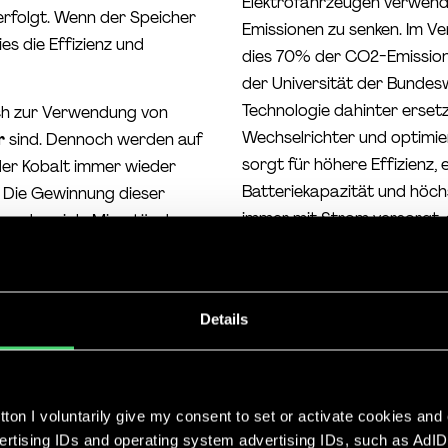
Elektrofahrzeugen verwend
rfolgt. Wenn der Speicher
Emissionen zu senken. Im V
ies die Effizienz und
dies 70% der CO2-Emission
der Universität der Bunde
Technologie dahinter erset
eich zur Verwendung von
Wechselrichter und optimie
r
sind. Dennoch werden auf
sorgt für höhere Effizienz,
der Kobalt immer wieder
Batteriekapazität und höch
. Die Gewinnung dieser
immer mit Strom versorgt, a
 und soziale Missstände
zu gewährleisten.
 und Heimspeichern werden
ie Forschung an
eilweise schon umgesetzt.
SAX Power
Details
rialmengen von Lithium und
ass
heute gekaufte
SAX Power
hat mit ihrer ne
celt werden
.
Branchenstandard. Sie sind
ton I voluntarily give my consent to set or activate cookies and
Wechselrichter. Durch die in
vertising IDs and operating system advertising IDs, such as AdID