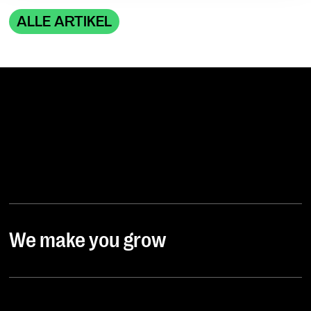
When giving my voluntary and explicit consent, I was
ALLE ARTIKEL
aware that an adequate level of data protection may not
exist in third countries and that my data subjects rights
may not be enforceable. -> Further information can be
found in the section "
About cookies
"
We make you grow