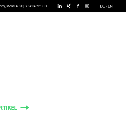
DE
/
EN
ecosystem
+49 (0) 89 4132721 60
RTIKEL