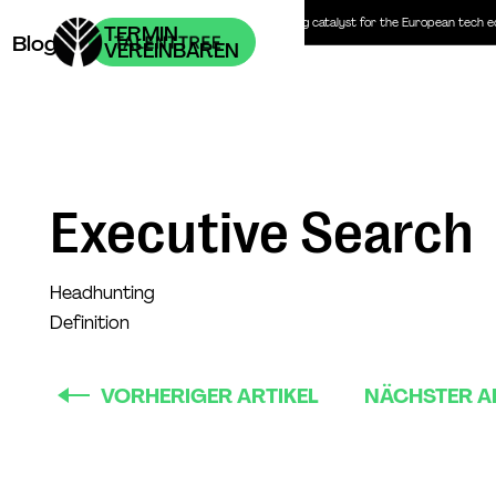
Headhunter | Personalberatung | The recruiting catalyst for the European tech 
TERMIN
Blog
VEREINBAREN
Executive Search
Headhunting
Definition
VORHERIGER ARTIKEL
NÄCHSTER A