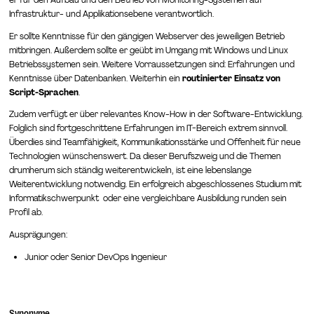
er für den Aufbau und den Betrieb von Monitoring-Systemen auf
Infrastruktur- und Applikationsebene verantwortlich.
Er sollte Kenntnisse für den gängigen Webserver des jeweiligen Betrieb
mitbringen. Außerdem sollte er geübt im Umgang mit Windows und Linux
Betriebssystemen sein. Weitere Vorraussetzungen sind: Erfahrungen und
Kenntnisse über Datenbanken. Weiterhin ein
routinierter Einsatz von
Script-Sprachen
.
Zudem verfügt er über relevantes Know-How in der Software-Entwicklung.
Folglich sind fortgeschrittene Erfahrungen im IT-Bereich extrem sinnvoll.
Überdies sind Teamfähigkeit, Kommunikationsstärke und Offenheit für neue
Technologien wünschenswert. Da dieser Berufszweig und die Themen
drumherum sich ständig weiterentwickeln, ist eine lebenslange
Weiterentwicklung notwendig. Ein erfolgreich abgeschlossenes Studium mit
Informatikschwerpunkt oder eine vergleichbare Ausbildung runden sein
Profil ab.
Ausprägungen:
Junior oder Senior DevOps Ingenieur
Synonyme