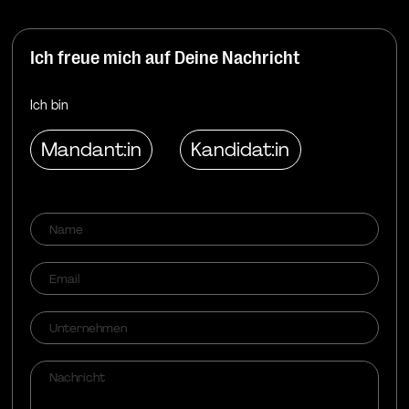
Executive Order EO12333 and the CloudAct in the USA).
When giving my voluntary and explicit consent, I was
aware that an adequate level of data protection may not
Ich freue mich auf Deine Nachricht
exist in third countries and that my data subjects rights
may not be enforceable. -> Further information can be
Ich bin
found in the section "
About cookies
"
Mandant:in
Kandidat:in