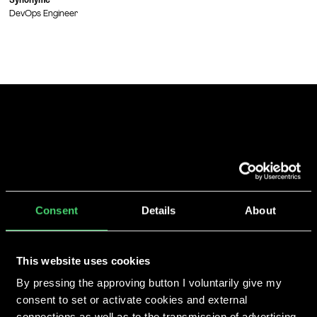
DevOps Engineer
Consent
Details
About
We make you grow
This website uses cookies
By pressing the approving button I voluntarily give my
consent to set or activate cookies and external
connections as well as to the transmission of advertising