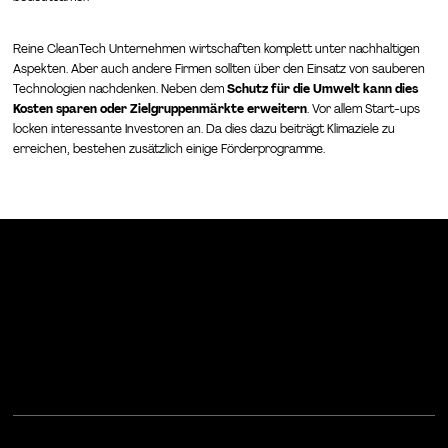
Reine CleanTech Unternehmen wirtschaften komplett unter nachhaltigen
Aspekten. Aber auch andere Firmen sollten über den Einsatz von sauberen
Technologien nachdenken. Neben dem
Schutz für die Umwelt kann dies
Kosten sparen oder Zielgruppenmärkte erweitern
. Vor allem Start-ups
locken interessante Investoren an. Da dies dazu beiträgt Klimaziele zu
erreichen, bestehen zusätzlich einige Förderprogramme.