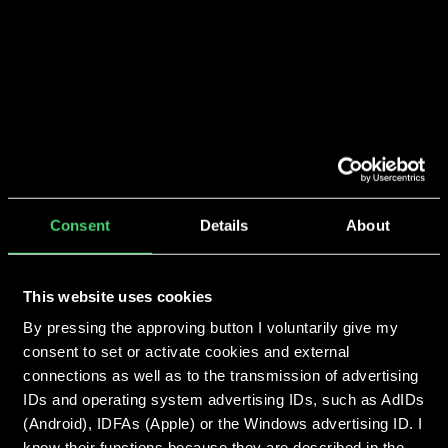
We make you grow
Consent
Details
About
This website uses cookies
By pressing the approving button I voluntarily give my
consent to set or activate cookies and external
connections as well as to the transmission of advertising
IDs and operating system advertising IDs, such as AdIDs
(Android), IDFAs (Apple) or the Windows advertising ID. I
know their functions because they are described in the